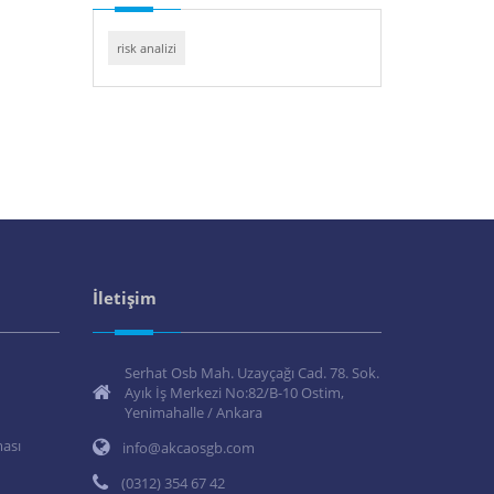
risk analizi
İletişim
Serhat Osb Mah. Uzayçağı Cad. 78. Sok.
Ayık İş Merkezi No:82/B-10 Ostim,
Yenimahalle / Ankara
ması
info@akcaosgb.com
(0312) 354 67 42