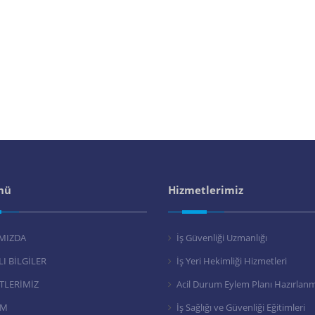
nü
Hizmetlerimiz
MIZDA
İş Güvenliği Uzmanlığı
I BİLGİLER
İş Yeri Hekimliği Hizmetleri
TLERİMİZ
Acil Durum Eylem Planı Hazırlan
İM
İş Sağlığı ve Güvenliği Eğitimleri