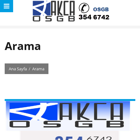
Arama
Ana Sayfa
/
Arama